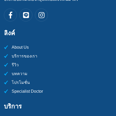
ลิงค์
About Us
บริการของเรา
รีวิว
บทความ
โปรโมชั่น
Specialist Doctor
บริการ