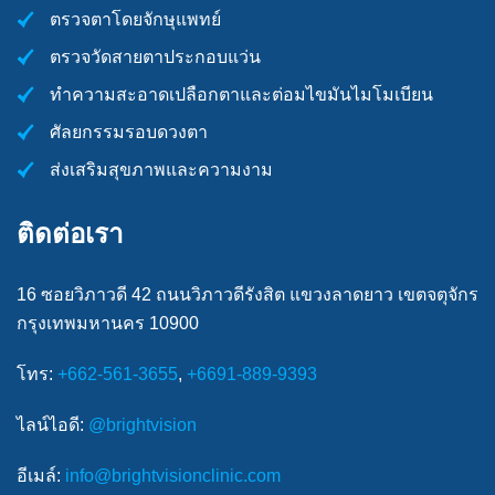
ตรวจตาโดยจักษุแพทย์
ตรวจวัดสายตาประกอบแว่น
ทำความสะอาดเปลือกตาและต่อมไขมันไมโมเบียน
ศัลยกรรมรอบดวงตา
ส่งเสริมสุขภาพและความงาม
ติดต่อเรา
16 ซอยวิภาวดี 42 ถนนวิภาวดีรังสิต แขวงลาดยาว เขตจตุจักร
กรุงเทพมหานคร 10900
โทร:
+662-561-3655
,
+6691-889-9393
ไลน์ไอดี:
@brightvision
อีเมล์:
info@brightvisionclinic.com